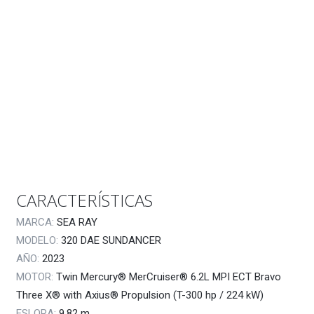
CARACTERÍSTICAS
MARCA:
SEA RAY
MODELO:
320 DAE SUNDANCER
AÑO:
2023
MOTOR:
Twin Mercury® MerCruiser® 6.2L MPI ECT Bravo
Three X® with Axius® Propulsion (T-300 hp / 224 kW)
ESLORA:
9.82
m