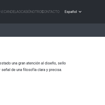
Español
NE
CANDELA
OCASIÓN
OTROS
CONTACTO
stado una gran atención al diseño, sello
 señal de una filosofía clara y precisa.