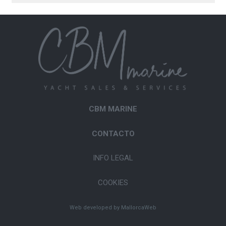
CBM MARINE
CONTACTO
INFO LEGAL
COOKIES
Web developed by MallorcaWeb